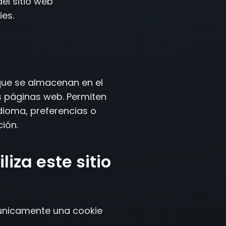
el sitio web
ies.
que se almacenan en el
s páginas web. Permiten
dioma, preferencias o
ión.
liza este sitio
 únicamente una cookie